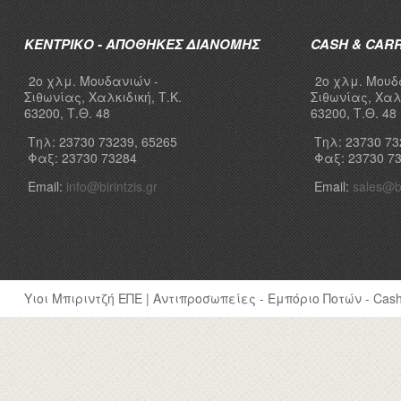
ΚΕΝΤΡΙΚΟ - ΑΠΟΘΗΚΕΣ ΔΙΑΝΟΜΗΣ
CASH & CAR
2ο χλμ. Μουδανιών -
2ο χλμ. Μουδ
Σιθωνίας, Χαλκιδική, Τ.Κ.
Σιθωνίας, Χαλκ
63200, Τ.Θ. 48
63200, Τ.Θ. 48
Τηλ: 23730 73239, 65265
Τηλ: 23730 73
Φαξ: 23730 73284
Φαξ: 23730 7
Email:
info@birintzis.gr
Email:
sales@bi
Υιοι Μπιριντζή ΕΠΕ | Αντιπροσωπείες - Εμπόριο Ποτών - Cash